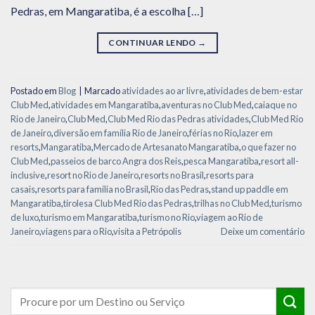
Pedras, em Mangaratiba, é a escolha […]
CONTINUAR LENDO
→
Postado em
Blog
|
Marcado
atividades ao ar livre
,
atividades de bem-estar
Club Med
,
atividades em Mangaratiba
,
aventuras no Club Med
,
caiaque no
Rio de Janeiro
,
Club Med
,
Club Med Rio das Pedras atividades
,
Club Med Rio
de Janeiro
,
diversão em família Rio de Janeiro
,
férias no Rio
,
lazer em
resorts
,
Mangaratiba
,
Mercado de Artesanato Mangaratiba
,
o que fazer no
Club Med
,
passeios de barco Angra dos Reis
,
pesca Mangaratiba
,
resort all-
inclusive
,
resort no Rio de Janeiro
,
resorts no Brasil
,
resorts para
casais
,
resorts para família no Brasil
,
Rio das Pedras
,
stand up paddle em
Mangaratiba
,
tirolesa Club Med Rio das Pedras
,
trilhas no Club Med
,
turismo
de luxo
,
turismo em Mangaratiba
,
turismo no Rio
,
viagem ao Rio de
Janeiro
,
viagens para o Rio
,
visita a Petrópolis
Deixe um comentário