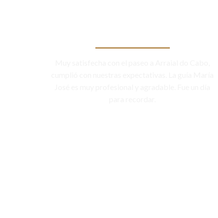
Muy satisfecha con el paseo a Arraial do Cabo,
cumplió con nuestras expectativas. La guía María
José es muy profesional y agradable. Fue un día
para recordar.
María Inés/TripAdvisor
ESPANHA
Clique abaixe e veja ma