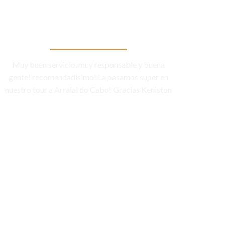
Muy buen servicio, muy responsable y buena
gente! recomendadisimo! La pasamos super en
nuestro tour a Arraial do Cabo! Gracias Keniston
Niscar Cabral/TripAdvisor
PARAGUAI
s principais avaliadores