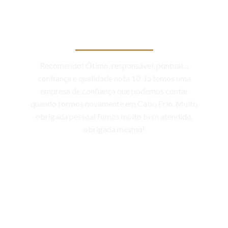
O que as pessoas dizem
Recomendo! Ótimo, responsável, pontual…
confiança e qualidade nota 10. Já temos uma
empresa de confiança que podemos contar
quando formos novamente em Cabo Frio. Muito
obrigada pessoal fomos muito bem atendido,
obrigada mesmo!
Ramona Carneiro Sá/TripAdvisor
BRASIL
is avaliações reais de nossos clientes no