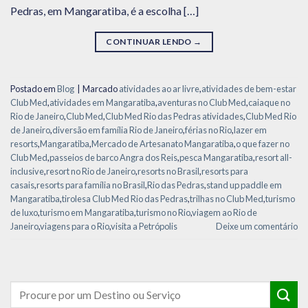
Pedras, em Mangaratiba, é a escolha […]
CONTINUAR LENDO
→
Postado em
Blog
|
Marcado
atividades ao ar livre
,
atividades de bem-estar
Club Med
,
atividades em Mangaratiba
,
aventuras no Club Med
,
caiaque no
Rio de Janeiro
,
Club Med
,
Club Med Rio das Pedras atividades
,
Club Med Rio
de Janeiro
,
diversão em família Rio de Janeiro
,
férias no Rio
,
lazer em
resorts
,
Mangaratiba
,
Mercado de Artesanato Mangaratiba
,
o que fazer no
Club Med
,
passeios de barco Angra dos Reis
,
pesca Mangaratiba
,
resort all-
inclusive
,
resort no Rio de Janeiro
,
resorts no Brasil
,
resorts para
casais
,
resorts para família no Brasil
,
Rio das Pedras
,
stand up paddle em
Mangaratiba
,
tirolesa Club Med Rio das Pedras
,
trilhas no Club Med
,
turismo
de luxo
,
turismo em Mangaratiba
,
turismo no Rio
,
viagem ao Rio de
Janeiro
,
viagens para o Rio
,
visita a Petrópolis
Deixe um comentário