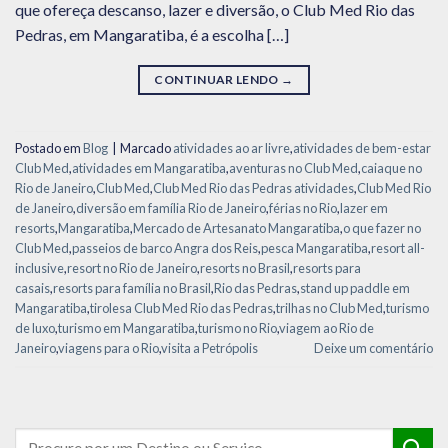
que ofereça descanso, lazer e diversão, o Club Med Rio das
Pedras, em Mangaratiba, é a escolha […]
CONTINUAR LENDO
→
Postado em
Blog
|
Marcado
atividades ao ar livre
,
atividades de bem-estar
Club Med
,
atividades em Mangaratiba
,
aventuras no Club Med
,
caiaque no
Rio de Janeiro
,
Club Med
,
Club Med Rio das Pedras atividades
,
Club Med Rio
de Janeiro
,
diversão em família Rio de Janeiro
,
férias no Rio
,
lazer em
resorts
,
Mangaratiba
,
Mercado de Artesanato Mangaratiba
,
o que fazer no
Club Med
,
passeios de barco Angra dos Reis
,
pesca Mangaratiba
,
resort all-
inclusive
,
resort no Rio de Janeiro
,
resorts no Brasil
,
resorts para
casais
,
resorts para família no Brasil
,
Rio das Pedras
,
stand up paddle em
Mangaratiba
,
tirolesa Club Med Rio das Pedras
,
trilhas no Club Med
,
turismo
de luxo
,
turismo em Mangaratiba
,
turismo no Rio
,
viagem ao Rio de
Janeiro
,
viagens para o Rio
,
visita a Petrópolis
Deixe um comentário