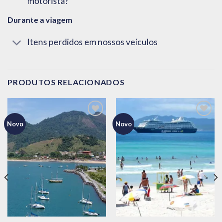
motorista?
Durante a viagem
Itens perdidos em nossos veículos
PRODUTOS RELACIONADOS
Novo
Novo
Adicionar
Adicionar
aos meus
aos meus
desejos
desejos