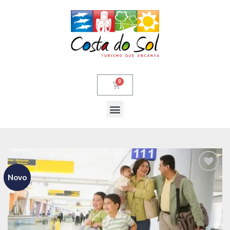
Novo
Adicionar
aos meus
desejos