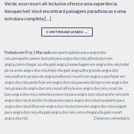
Verde, esse resort all-inclusive oferece uma experiência
inesquecível. Você encontrará paisagens paradisíacas e uma
estrutura completa […]
CONTINUAR LENDO
→
Postado em
Blog
|
Marcado
aeroporto galeão para angra dos
reis
,
aeroporto santos dumont para angra dos reis
,
all inclusive em
angra
,
como chegar ao vila galé angra
,
hospedagem em angra dos reis
,
hotel
pé na areia angra dos reis
,
hotel vila galé angra
,
ilha grande angra dos
reis
,
melhores praias de angra
,
melhores resorts em angra
,
o que fazer em
angra dos reis
,
onde ficar em angra dos reis
,
passeio de barco em angra dos
reis
,
praias de angra dos reis
,
resort all inclusive angra dos reis
,
resort de
luxo angra dos reis
,
rodoviária novo rio para angra dos reis
,
transfer privado
angra dos reis
,
transfer rio de janeiro para angra dos reis
,
transporte para
angra dos reis
,
trilhas em angra dos reis
,
turismo em angra dos reis
,
viagem
para angra dos reis
,
vila galé angra dos reis como chegar
,
vila galé resort
angra dos reis
Deixe um comentário