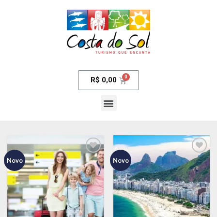
R$
0,00
Novo
Novo
Adicionar
Adicionar
aos meus
aos meus
desejos
desejos