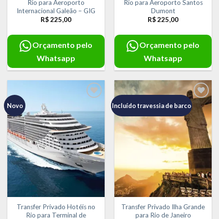
Rio para Aeroporto
Rio para Aeroporto Santos
Internacional Galeão – GIG
Dumont
R$
225,00
R$
225,00
Orçamento pelo
Orçamento pelo
Whatsapp
Whatsapp
Novo
Incluído travessia de barco
Adicionar
Adicionar
aos meus
aos meus
desejos
desejos
Transfer Privado Hotéis no
Transfer Privado Ilha Grande
Rio para Terminal de
para Rio de Janeiro