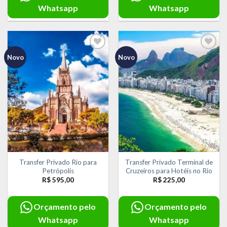
Whatsapp
Whatsapp
Novo
Novo
Adicionar
Adicionar
aos meus
aos meus
desejos
desejos
Transfer Privado Rio para
Transfer Privado Terminal de
Petrópolis
Cruzeiros para Hotéis no Rio
R$
595,00
R$
225,00
Orçamento pelo
Orçamento pelo
Whatsapp
Whatsapp