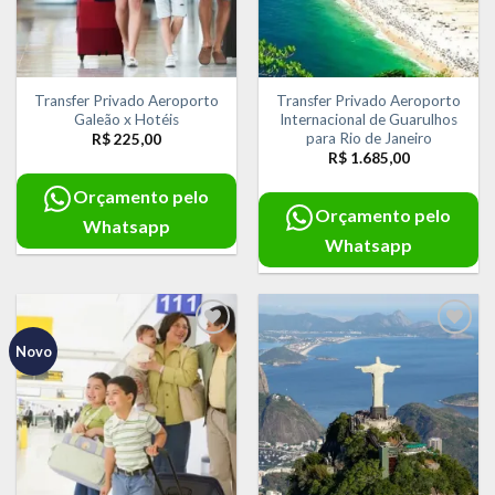
Transfer Privado Aeroporto
Transfer Privado Aeroporto
Galeão x Hotéis
Internacional de Guarulhos
para Rio de Janeiro
R$
225,00
R$
1.685,00
Orçamento pelo
Orçamento pelo
Whatsapp
Whatsapp
Novo
Adicionar
Adicionar
aos meus
aos meus
desejos
desejos