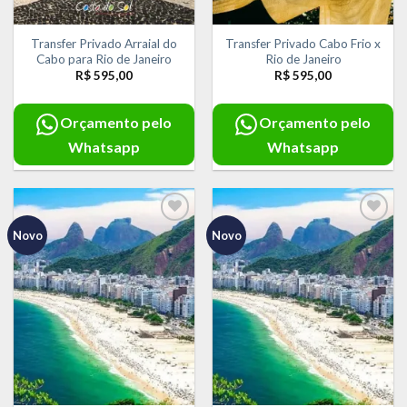
Transfer Privado Arraial do
Transfer Privado Cabo Frio x
Cabo para Rio de Janeiro
Rio de Janeiro
R$
595,00
R$
595,00
Orçamento pelo
Orçamento pelo
Whatsapp
Whatsapp
Novo
Novo
Adicionar
Adicionar
aos meus
aos meus
desejos
desejos