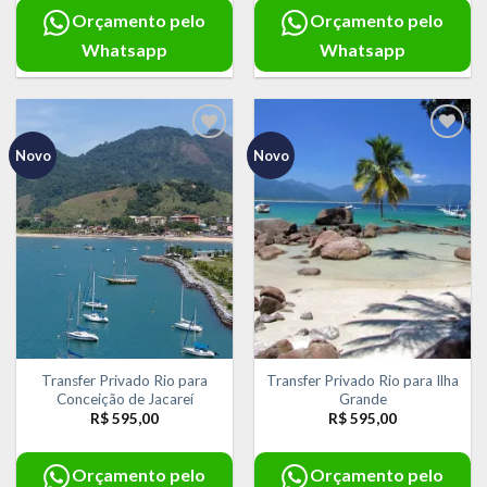
Orçamento pelo
Orçamento pelo
Whatsapp
Whatsapp
Novo
Novo
Adicionar
Adicionar
aos meus
aos meus
desejos
desejos
Transfer Privado Rio para
Transfer Privado Rio para Ilha
Conceição de Jacareí
Grande
R$
595,00
R$
595,00
Orçamento pelo
Orçamento pelo