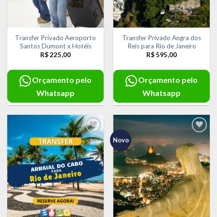
Transfer Privado Aeroporto
Transfer Privado Angra dos
Santos Dumont x Hotéis
Reis para Rio de Janeiro
R$
225,00
R$
595,00
Orçamento pelo
Orçamento pelo
Whatsapp
Whatsapp
Novo
Adicionar
Adicionar
aos meus
aos meus
desejos
desejos