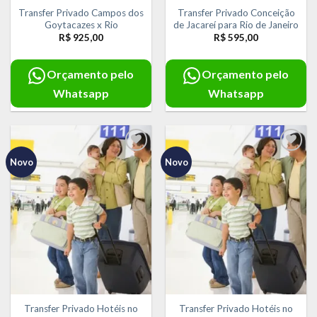
Transfer Privado Campos dos
Transfer Privado Conceição
Goytacazes x Rio
de Jacareí para Rio de Janeiro
R$
925,00
R$
595,00
Orçamento pelo
Orçamento pelo
Whatsapp
Whatsapp
Novo
Novo
Adicionar
Adicionar
aos meus
aos meus
desejos
desejos
Transfer Privado Hotéis no
Transfer Privado Hotéis no