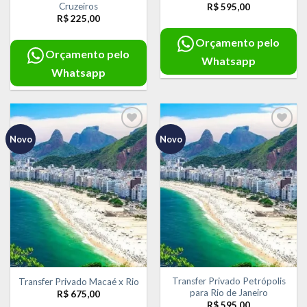
Cruzeiros
R$
595,00
R$
225,00
Orçamento pelo
Orçamento pelo
Whatsapp
Whatsapp
Novo
Novo
Adicionar
Adicionar
aos meus
aos meus
desejos
desejos
Transfer Privado Petrópolis
Transfer Privado Macaé x Rio
para Rio de Janeiro
R$
675,00
R$
595,00