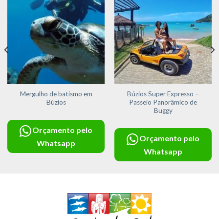
Adicionar
Adicionar
aos meus
aos meus
desejos
desejos
Mergulho de batismo em
Búzios Super Expresso –
Búzios
Passeio Panorâmico de
Buggy
Orçamento pelo
Orçamento pelo
Whatsapp
Whatsapp