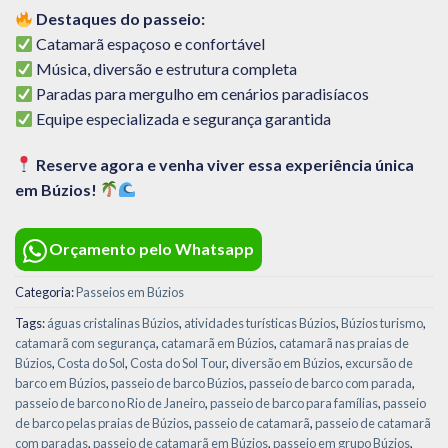
Destaques do passeio:
Catamarã espaçoso e confortável
Música, diversão e estrutura completa
Paradas para mergulho em cenários paradisíacos
Equipe especializada e segurança garantida
Reserve agora e venha viver essa experiência única
em Búzios!
Orçamento pelo Whatsapp
Categoria:
Passeios em Búzios
Tags:
águas cristalinas Búzios
,
atividades turísticas Búzios
,
Búzios turismo
,
catamarã com segurança
,
catamarã em Búzios
,
catamarã nas praias de
Búzios
,
Costa do Sol
,
Costa do Sol Tour
,
diversão em Búzios
,
excursão de
barco em Búzios
,
passeio de barco Búzios
,
passeio de barco com parada
,
passeio de barco no Rio de Janeiro
,
passeio de barco para famílias
,
passeio
de barco pelas praias de Búzios
,
passeio de catamarã
,
passeio de catamarã
com paradas
,
passeio de catamarã em Búzios
,
passeio em grupo Búzios
,