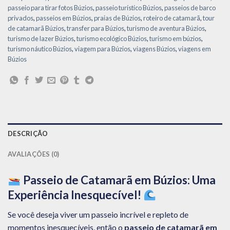
passeio para tirar fotos Búzios
,
passeio turístico Búzios
,
passeios de barco
privados
,
passeios em Búzios
,
praias de Búzios
,
roteiro de catamarã
,
tour
de catamarã Búzios
,
transfer para Búzios
,
turismo de aventura Búzios
,
turismo de lazer Búzios
,
turismo ecológico Búzios
,
turismo em búzios
,
turismo náutico Búzios
,
viagem para Búzios
,
viagens Búzios
,
viagens em
Búzios
DESCRIÇÃO
AVALIAÇÕES (0)
Passeio de Catamarã em Búzios: Uma
Experiência Inesquecível!
Se você deseja viver um passeio incrível e repleto de
momentos inesquecíveis, então o
passeio de catamarã em