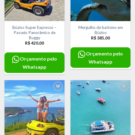
Búzios Super Expresso –
Mergulho de batismo em
Passeio Panorâmico de
Búzios
Buggy
R$
385,00
R$
420,00
Orçamento pelo
Orçamento pelo
Whatsapp
Whatsapp
Adicionar
Adicionar
aos meus
aos meus
desejos
desejos