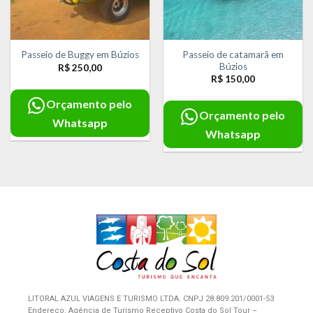
Passeio de catamarã em
Passeio de Buggy em Búzios
Búzios
R$
250,00
R$
150,00
Orçamento pelo
Orçamento pelo
Whatsapp
Whatsapp
LITORAL AZUL VIAGENS E TURISMO LTDA. CNPJ 28.809.201/0001-53
Endereço: Agência de Turismo Receptivo Costa do Sol Tour –