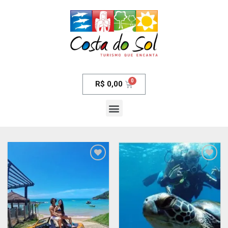
R$
0,00
Adicionar
Adicionar
aos meus
aos meus
desejos
desejos