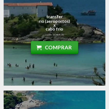
transfer
rio (aeroportos)
x
cabo frio
a partir de R$95,00
COMPRAR