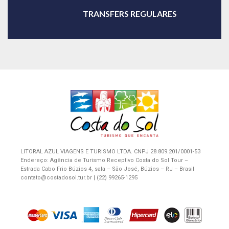
TRANSFERS REGULARES
LITORAL AZUL VIAGENS E TURISMO LTDA. CNPJ 28.809.201/0001-53
Endereço: Agência de Turismo Receptivo Costa do Sol Tour –
Estrada Cabo Frio Búzios 4, sala – São José, Búzios – RJ – Brasil
contato@costadosol.tur.br | (22) 99265-1295