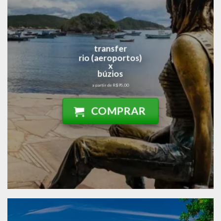
ESPECIAL –
BÚZIOS
transfer
Ver ofertas
rio (aeroportos)
x
búzios
a partir de R$95,00
COMPRAR