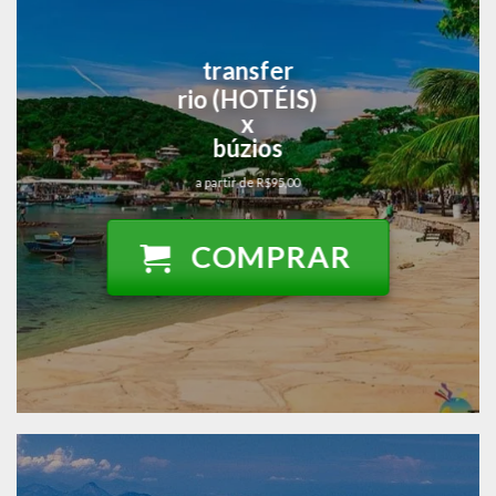
transfer
rio (HOTÉIS)
x
búzios
a partir de R$95,00
COMPRAR