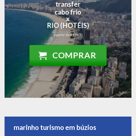
transfer
cabo frio
x
RIO (HOTÉIS)
a partir de R$95,00
COMPRAR
marinho turismo em búzios