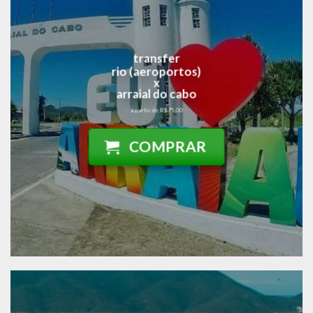
transfer
rio (aeroportos)
x
arraial do cabo
a partir de R$95,00
COMPRAR