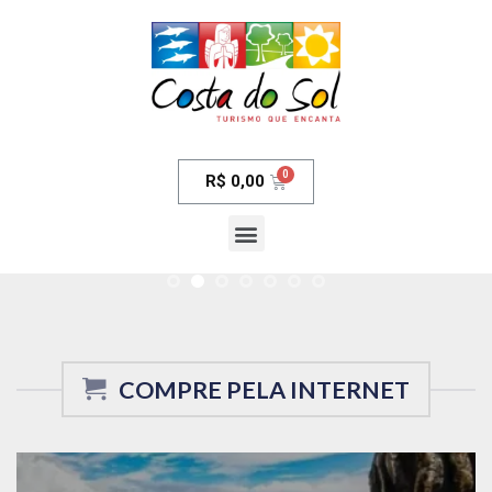
R$
0,00
egulares
COMPRE PELA INTERNET
ÚZIOS
City Tour Armação d
Búzios