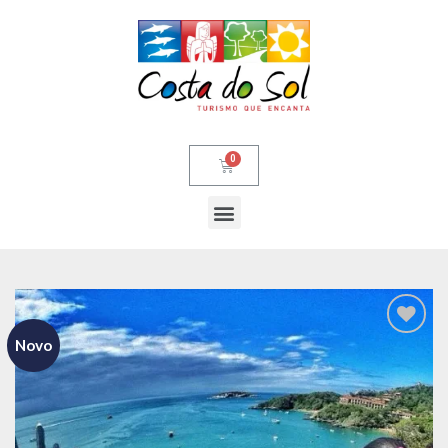
Novo
Adicionar
aos meus
desejos