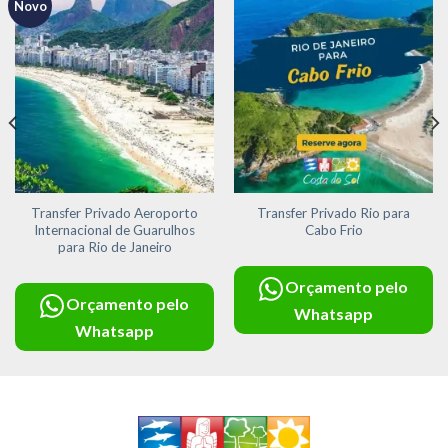
Novo
Adicionar
Adicionar
aos meus
aos meus
desejos
desejos
Transfer Privado Aeroporto
Transfer Privado Rio para
Internacional de Guarulhos
Cabo Frio
para Rio de Janeiro
Orçamento pelo
Orçamento pelo
Whatsapp
Whatsapp