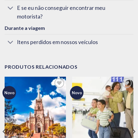
E se eu não conseguir encontrar meu
motorista?
Durante a viagem
Itens perdidos em nossos veículos
PRODUTOS RELACIONADOS
Novo
Novo
Adicionar
Adicionar
aos meus
aos meus
desejos
desejos