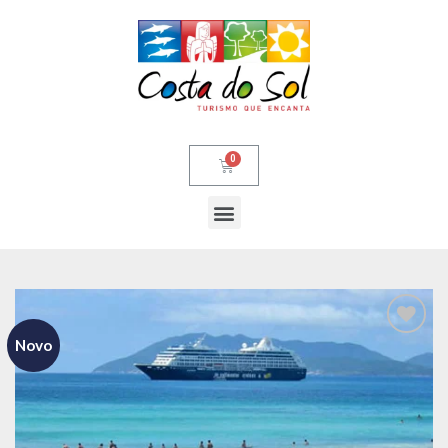
Novo
Adicionar
aos meus
desejos