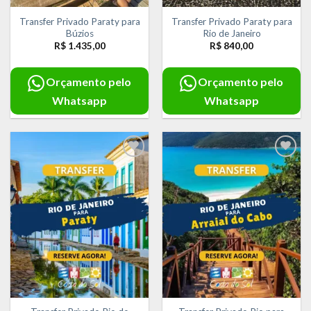
Transfer Privado Paraty para
Transfer Privado Paraty para
Búzios
Rio de Janeiro
R$
1.435,00
R$
840,00
Orçamento pelo
Orçamento pelo
Whatsapp
Whatsapp
Adicionar
Adicionar
aos meus
aos meus
desejos
desejos