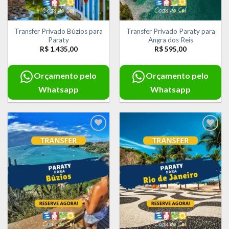
Transfer Privado Búzios para
Transfer Privado Paraty para
Paraty
Angra dos Reis
R$
1.435,00
R$
595,00
Orçamento pelo
Orçamento pelo
Whatsapp
Whatsapp
Adicionar
Adicionar
aos meus
aos meus
desejos
desejos