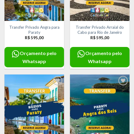
Transfer Privado Angra para
Transfer Privado Arraial do
Paraty
Cabo para Rio de Janeiro
R$
595,00
R$
595,00
Orçamento pelo
Orçamento pelo
Whatsapp
Whatsapp
Adicionar
Adicionar
aos meus
aos meus
desejos
desejos