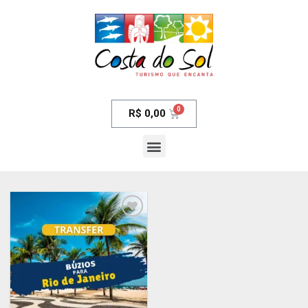
R$
0,00
Adicionar
aos meus
desejos