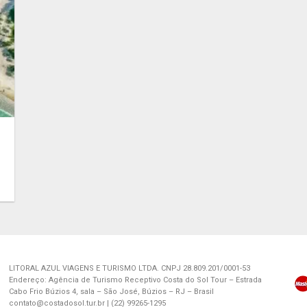
LITORAL AZUL VIAGENS E TURISMO LTDA. CNPJ 28.809.201/0001-53
Endereço: Agência de Turismo Receptivo Costa do Sol Tour – Estrada
Cabo Frio Búzios 4, sala – São José, Búzios – RJ – Brasil
contato@costadosol.tur.br | (22) 99265-1295