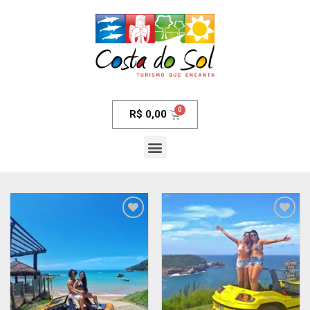
R$
0,00
Adicionar
Adicionar
aos meus
aos meus
desejos
desejos