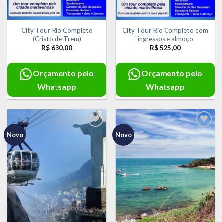
City Tour Rio Completo
City Tour Rio Completo com
(Cristo de Trem)
ingressos e almoço
R$
630,00
R$
525,00
Orçamento pelo
Orçamento pelo
Whatsapp
Whatsapp
Novo
Novo
Adicionar
Adicionar
aos meus
aos meus
desejos
desejos