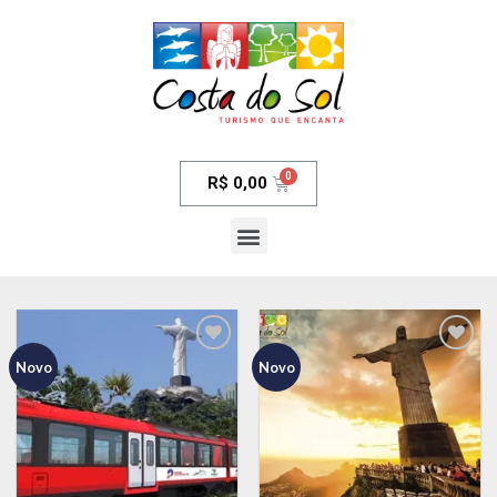
R$
0,00
Novo
Novo
Adicionar
Adicionar
aos meus
aos meus
desejos
desejos