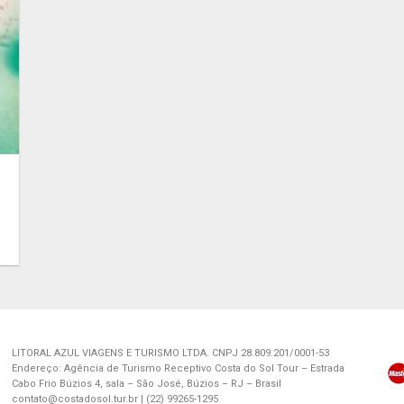
LITORAL AZUL VIAGENS E TURISMO LTDA. CNPJ 28.809.201/0001-53
Endereço: Agência de Turismo Receptivo Costa do Sol Tour – Estrada
Cabo Frio Búzios 4, sala – São José, Búzios – RJ – Brasil
contato@costadosol.tur.br | (22) 99265-1295