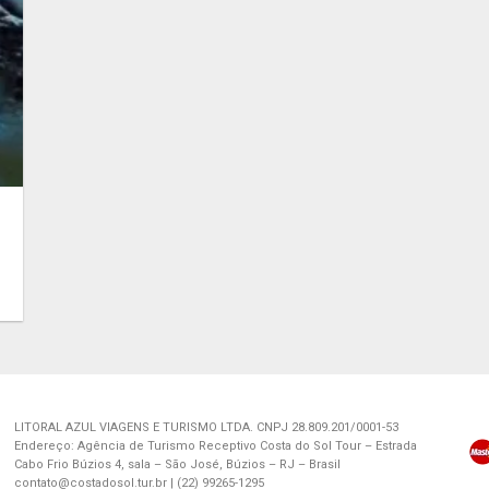
LITORAL AZUL VIAGENS E TURISMO LTDA. CNPJ 28.809.201/0001-53
Endereço: Agência de Turismo Receptivo Costa do Sol Tour – Estrada
Cabo Frio Búzios 4, sala – São José, Búzios – RJ – Brasil
contato@costadosol.tur.br | (22) 99265-1295