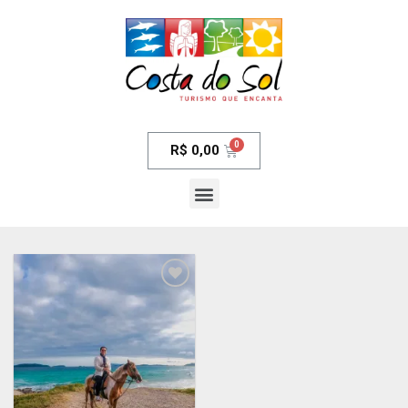
R$
0,00
Adicionar
aos meus
desejos