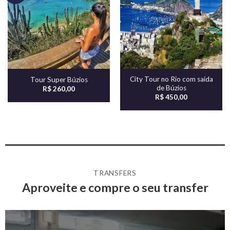
Adicionar
Adicionar
aos meus
aos meus
desejos
desejos
City Tour no Rio com saída
Tour Super Búzios
de Búzios
R$
260,00
R$
450,00
TRANSFERS
Aproveite e compre o seu transfer