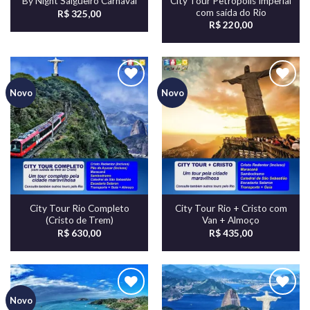
City Tour Petrópolis Imperial
By Night Salgueiro Carnaval
com saída do Rio
R$
325,00
R$
220,00
Novo
Novo
Adicionar
Adicionar
aos meus
aos meus
desejos
desejos
City Tour Rio Completo
City Tour Rio + Cristo com
(Cristo de Trem)
Van + Almoço
R$
630,00
R$
435,00
Novo