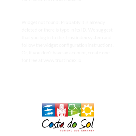
Widget not found! Probably it is already
deleted or there is typo in its ID. We suggest
that you log in to the
Trustindex system
and
follow the widget configuration instructions.
Or, if you don't have an account, create one
for free at
www.trustindex.io