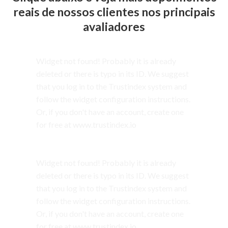
reais de nossos clientes nos principais
avaliadores
Widget not found! Probably it is already
deleted or there is typo in its ID. We suggest
that you log in to the
Trustindex system
and
follow the widget configuration instructions.
Or, if you don't have an account, create one
for free at
www.trustindex.io
Widget not found! Probably it is already
deleted or there is typo in its ID. We suggest
that you log in to the
Trustindex system
and
follow the widget configuration instructions.
Or, if you don't have an account, create one
for free at
www.trustindex.io