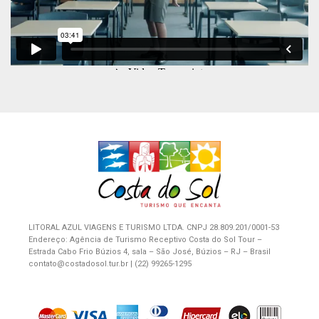
LITORAL AZUL VIAGENS E TURISMO LTDA. CNPJ 28.809.201/0001-53
Endereço: Agência de Turismo Receptivo Costa do Sol Tour –
Estrada Cabo Frio Búzios 4, sala – São José, Búzios – RJ – Brasil
contato@costadosol.tur.br | (22) 99265-1295