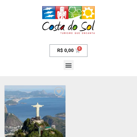
R$
0,00
Adicionar
aos meus
desejos