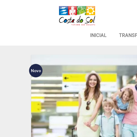
INICIAL
TRANS
Novo
Adicion
aos meu
desejo