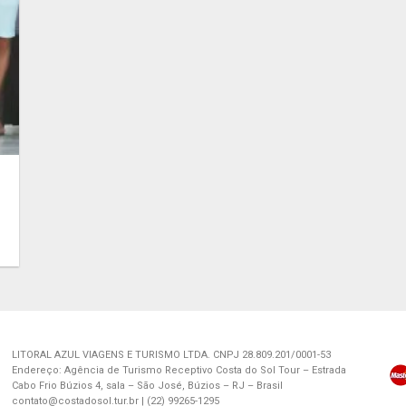
LITORAL AZUL VIAGENS E TURISMO LTDA. CNPJ 28.809.201/0001-53
Endereço: Agência de Turismo Receptivo Costa do Sol Tour – Estrada
Cabo Frio Búzios 4, sala – São José, Búzios – RJ – Brasil
contato@costadosol.tur.br | (22) 99265-1295