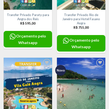
Transfer Privado Paraty para
Transfer Privado Rio de
Angra dos Reis
Janeiro para Hotel Fasano
Angra
R$
595,00
R$
755,00
Orçamento pelo
Orçamento pelo
Whatsapp
Whatsapp
Novo
Adicionar
Adicionar
aos meus
aos meus
desejos
desejos