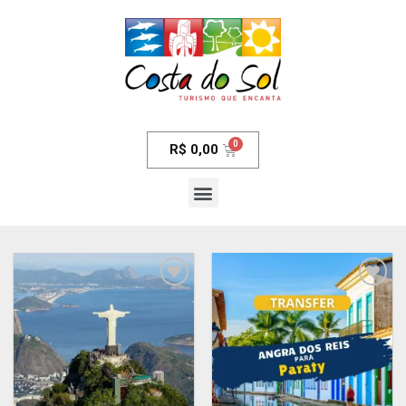
R$
0,00
Adicionar
Adicionar
aos meus
aos meus
desejos
desejos