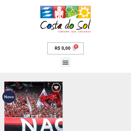
R$
0,00
Novo
Adicionar
aos meus
desejos