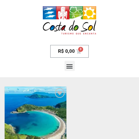
R$
0,00
Adicionar
aos meus
desejos