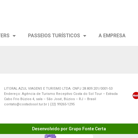
FERS
PASSEIOS TURÍSTICOS
A EMPRESA
LITORAL AZUL VIAGENS E TURISMO LTDA. CNPJ 28.809.201/0001-53
Endereço: Agência de Turismo Receptivo Costa do Sol Tour – Estrada
Cabo Frio Búzios 4, sala – São José, Búzios – RJ – Brasil
contato@costadosol.tur.br | (22) 99265-1295
Desenvolvido por Grupo Fonte Certa